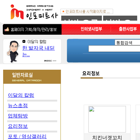
한 발자국 내딛
는..
이달의 칼럼
뉴스초점
업체탐방
요리정보
포토 / 영상갤러리
치킨너겟꼬치