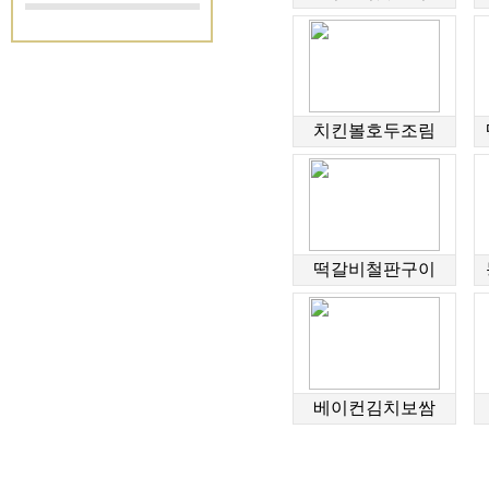
치킨볼호두조림
떡갈비철판구이
베이컨김치보쌈