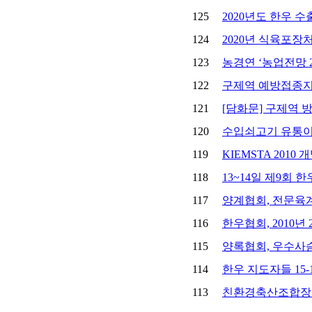
125
2020년도 한우 
124
2020년 식육포장
123
농경연 ‘농업전망 2
122
구제역 예방접종지
121
[담화문] 구제역 
120
수입쇠고기 유통이
119
KIEMSTA 2010 
118
13~14일 제9회 
117
양계협회, 전문육계
116
한우협회, 2010
115
양록협회, 우수사
114
한우 지도자들 15
113
친환경축산조합장