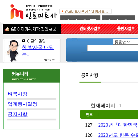
한 발자국 내딛
는..
벼룩시장
업계행사일정
현재페이지 : 1
공지사항
127
2020년『대한민
126
2020년도 한돈 